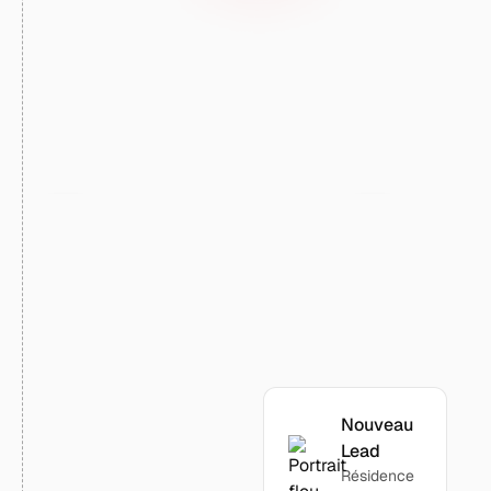
d’une efficacité redoutable.
Olivier Baussard
Directeur Prescription France @Cogedim
[
]
DÉMARRER
Passez du
volume à la
performance
réelle
Nouveau
Lead
Résidence