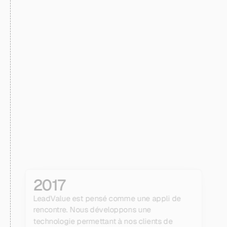
[
]
HISTOIRE
Un service construit à partir de
la réalité commerciale
2017
LeadValue est pensé comme une appli de
rencontre. Nous développons une
technologie permettant à nos clients de