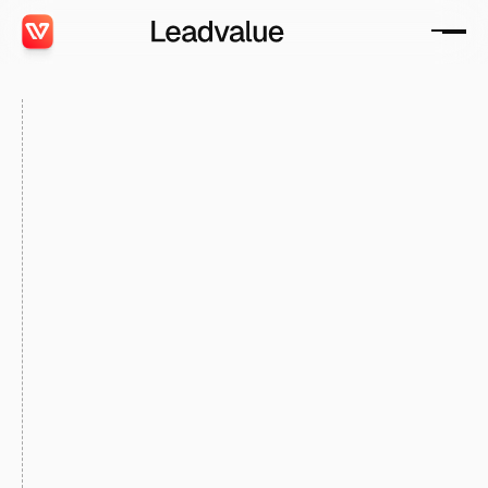
Créer
un
lead
c'est
déjà