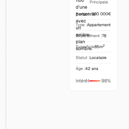
Âg
Principale
Pe
Budget :
380 000€
as
mo
Type :
Appartement
St
Département :
78
Di
2
Superficie
85m
Pr
Statut :
Locataire
Fo
Acheter des
leads
Âge :
42 ans
Ob
Co
Intérêt
98%
as
In
+250
clients actifs