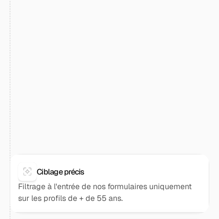
[
]
NOS SOLUTIONS
Une approche optimisée pour
maximiser la conversion en
contrats santé senior
Pas de simples formulaires : uniquement des profils
santé senior à forte intention de souscription. Nous
éliminons les “touristes” pour ne garder que des
assurés seniors prêts à changer d’assurance santé.
Ciblage précis
Filtrage à l'entrée de nos formulaires uniquement
sur les profils de + de 55 ans.