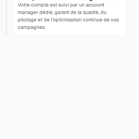
Votre compte est suivi par un account
manager dédié, garant de la qualité, du
pilotage et de l’optimisation continue de vos
campagnes.
[
]
TARIFS
Le prix de votre croissance
Adaptez le volume de prospects à votre équipe, avec
une facturation claire, sans frais de dossier ni
engagement.
Leads mutualisés