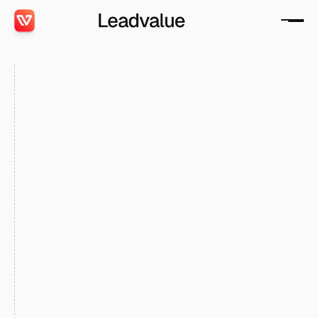
Achetez vos leads en
assurance santé séniors
Faites appel à nous pour l’acquisition de leads santé
seniors : nous fournissons des prospects hautement
qualifiés, en recherche active de couverture, avec
une exigence forte sur la qualité des intentions et la
pertinence des besoins, afin de maximiser vos taux
de transformation.
Profils qualifiés
Livraison & collecte en temps réel
Vérification partielle des numéros de téléphone