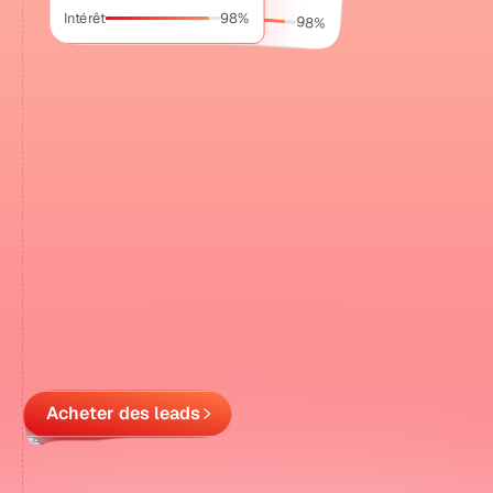
Intérêt
Intérêt
98%
98%
[
]
DÉMARRER
Positionnez vos budgets
d'acquisition sur des prospects
qualifiés en ITE
Un dispositif conçu pour atteindre vos objectifs de
rendez-vous et de chantiers signés.
Acheter des leads