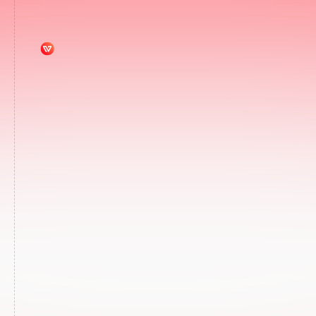
Heading
Lorem ipsum dolor sit amet, consectetur
adipiscing elit. Suspendisse varius enim in
eros elementum tristique. Duis cursus, mi quis
viverra ornare, eros dolor interdum nulla, ut
commodo diam libero vitae erat. Aenean
faucibus nibh et justo cursus id rutrum lorem
imperdiet. Nunc ut sem vitae risus tristique
posuere.
John Doe
Position @ Company