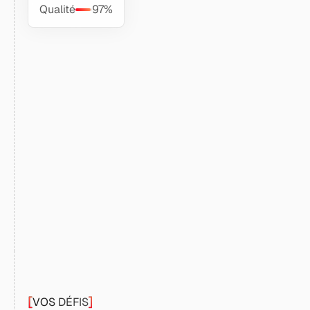
Qualité
97%
%
- de
mois
%
[
]
VOS DÉFIS