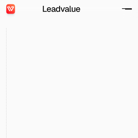
Achetez vos leads en
Isolation Thermique par
l'Extérieur
Nous vous proposons des prospects en recherche
active d'une offre pour leur travaux d'ITE .
Leads exclusifs
Livraison en temps réel
Qualification avancée
Acheter des leads