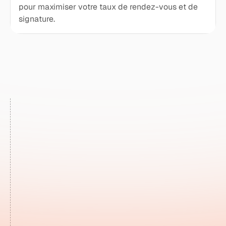
pour maximiser votre taux de rendez-vous et de
signature.
[
]
DÉMARRER
Des leads
vraiment
Nouveau
exploitables
Lead
en ITE
ITE
Situation:
Propriétaire
Si
Pr
Habitation :
Maison