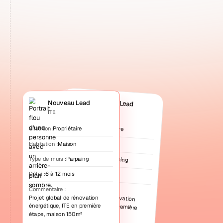
Nouveau Lead
Nouveau Lead
ITE
ITE
Situation:
Propriétaire
Situation:
Propriétaire
Habitation :
Maison
Habitation :
Maison
Type de murs :
Parpaing
Type de murs :
Parpaing
Délai :
6 à 12 mois
Délai :
6 à 12 mois
Commentaire :
Commentaire :
Projet global de rénovation
énergétique, ITE en première
Projet global de rénovation
énergétique, ITE en première
étape, maison 150m²
étape, maison 150m²